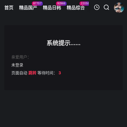
87707
92966
22058
11083
首页
精品国产
精品日韩
精品综合
火辣美图
今日
我的观影记录
[3D][無字][重口味]史上最大の淫略
第1集
系统提示......
清空
亲爱用户：
未登录
页面自动
跳转
等待时间：
3