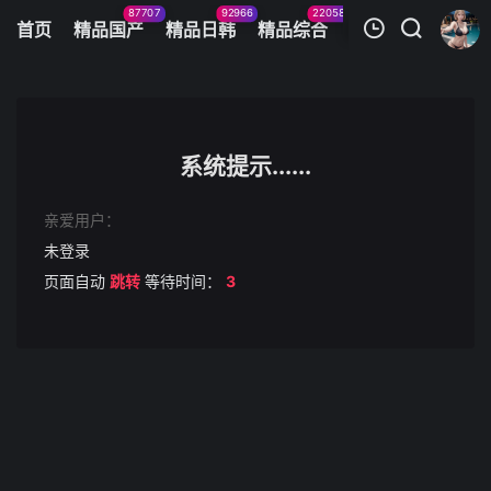
87707
92966
22058
11083
首页
精品国产
精品日韩
精品综合
火辣美图
今日
我的观影记录
AI-迪丽热巴-浴池女老板为招揽生意亲自上阵
第1集
系统提示......
清空
亲爱用户：
未登录
页面自动
跳转
等待时间：
3