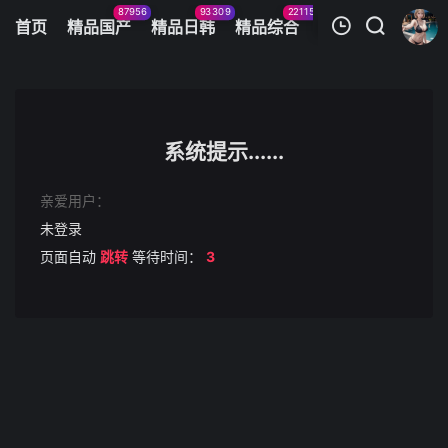
87956
93309
22115
11083
首页
精品国产
精品日韩
精品综合
火辣美图
今日
我的观影记录
RVP-94946
第1集
系统提示......
清空
亲爱用户：
未登录
页面自动
跳转
等待时间：
3