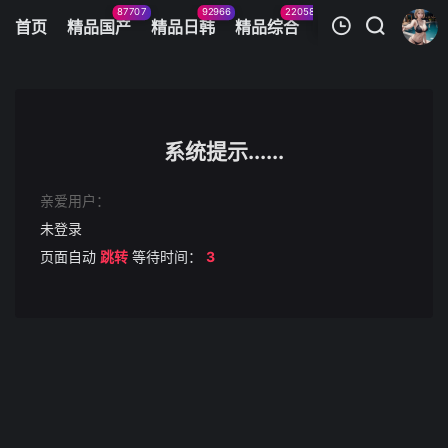
87707
92966
22058
11083
首页
精品国产
精品日韩
精品综合
火辣美图
今日
我的观影记录
真实勾引吃面小哥KTV厕所情趣护士装啪啪当众尿尿浇花
第1集
系统提示......
清空
亲爱用户：
未登录
页面自动
跳转
等待时间：
3