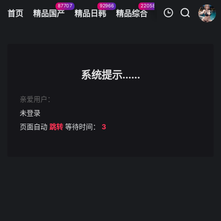
87707
92966
22058
11083
首页
精品国产
精品日韩
精品综合
火辣美图
今日
我的观影记录
752SSCJ-009 ののか
第1集
系统提示......
清空
亲爱用户：
未登录
页面自动
跳转
等待时间：
3