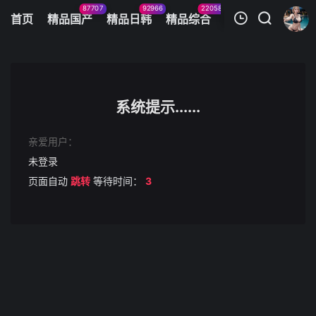
87707
92966
22058
11083
首页
精品国产
精品日韩
精品综合
火辣美图
今日
我的观影记录
制服丝袜是好文明
第1集
系统提示......
清空
亲爱用户：
未登录
页面自动
跳转
等待时间：
3